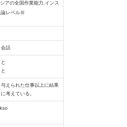
ドネシアの全国作業能力,インス
法論レベルⅢ
、会話
こと
こと
、与えられた仕事以上に結果
常に考えている。
kso