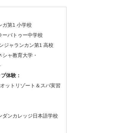
)ベレガ第1 小学校
1)ブラーバトゥー中学校
4) バンジャランカン第1 高校
9)ガネシャ教育大学・
科
ップ体験：
マリオットリゾート＆スパ実習
20)パンダンカレッジ日本語学校