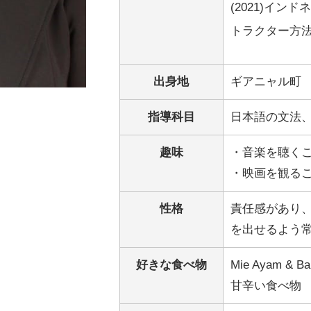
(2021)イン
トラクター方
出身地
ギアニャル町
指導科目
日本語の文法
趣味
・音楽を聴く
・映画を観る
性格
責任感があり
を出せるよう
好きな食べ物
Mie Ayam & Ba
甘辛い食べ物