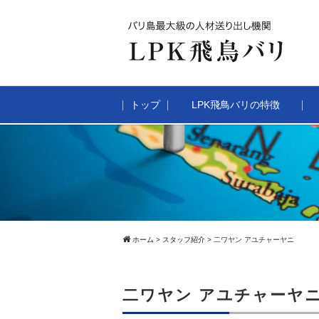
トップ
LPK飛鳥バリの特徴
ホーム
>
スタッフ紹介
>
二ワヤン アユチャーヤニ
二ワヤン アユチャーヤ